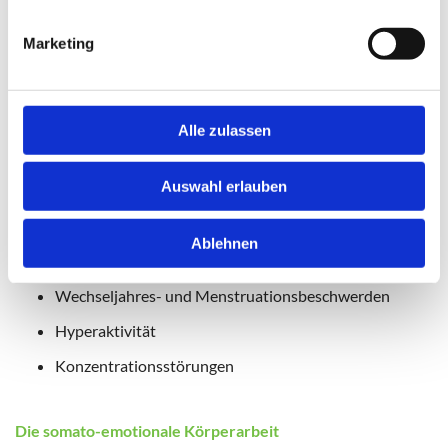
Chronische Wirbelsäulenbeschwerden
Marketing
Kopfschmerzen
Migräne
Tinnitus
Alle zulassen
Sinusitis
Auswahl erlauben
Entzündliche Erkrankungen des Zentralnervensystems
Schleudertrauma
Ablehnen
Erschöpfungszustände
Wechseljahres- und Menstruationsbeschwerden
Hyperaktivität
Konzentrationsstörungen
Die somato-emotionale Körperarbeit