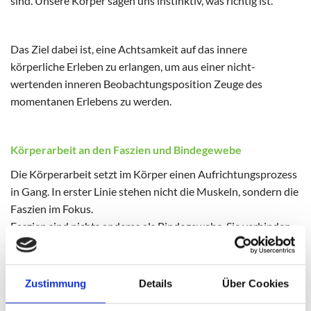
sind. Unsere Körper sagen uns instinktiv, was richtig ist.
Das Ziel dabei ist, eine Achtsamkeit auf das innere
körperliche Erleben zu erlangen, um aus einer nicht-
wertenden inneren Beobachtungsposition Zeuge des
momentanen Erlebens zu werden.
Körperarbeit an den Faszien und Bindegewebe
Die Körperarbeit setzt im Körper einen Aufrichtungsprozess
in Gang. In erster Linie stehen nicht die Muskeln, sondern die
Faszien im Fokus.
Faszien sind nichts anderes als Bindegewebe. Sie verbinden,
stützen und umhüllen Knochen, Muskeln und Organe und
ermöglichen das ganzheitliche, integrative und harmonische
Zusammenspiel unseres Bewegungsapparates. Darum
Zustimmung
Details
Über Cookies
erfüllen die Faszien weit mehr als eine bloße Haltefunktion: