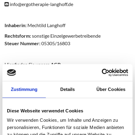
info@ergotherapie-langhoff.de

Inhaberin:
Mechtild Langhoff
Rechtsform:
sonstige Einzelgewerbetreibende
Steuer Nummer:
05305/16803
Hier finden Sie unsere
AGB
Inhaltlich verantwortlich nach § 18 Abs. 2 MStV: Mechthild
Zustimmung
Details
Über Cookies
Langhoff
Rechtlicher Hinweis:
Die EU hat ein OnlineVerfahren zur
Diese Webseite verwendet Cookies
Beilegung von Streitigkeiten zwischen Unternehmern und
Wir verwenden Cookies, um Inhalte und Anzeigen zu
Verbrauchern geschaffen. Informationen dazu finden Sie
personalisieren, Funktionen für soziale Medien anbieten
unter
https://​ec.​europa.​eu/​consumers/​odr/
zu können und die Zugriffe auf unsere Website zu