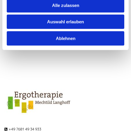
Alle zulassen
Defense or stop gesture: Girl hand with stop gesture |
Adobe
Stock
Auswahl erlauben
Umsetzung
Heise Homepages |
Homepage erstellen lassen
Ablehnen
Heise RegioConcept |
Online Marketing Agentur
+49 7681 49 34 933
